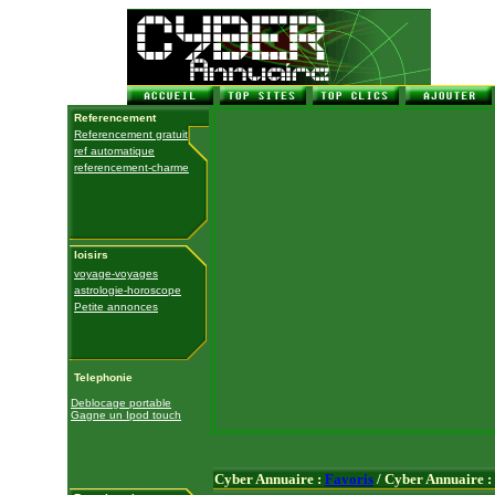
Referencement
Referencement gratuit
ref automatique
referencement-charme
loisirs
voyage-voyages
astrologie-horoscope
Petite annonces
Telephonie
Deblocage portable
Gagne un Ipod touch
Cyber Annuaire :
Favoris
/ Cyber Annuaire :