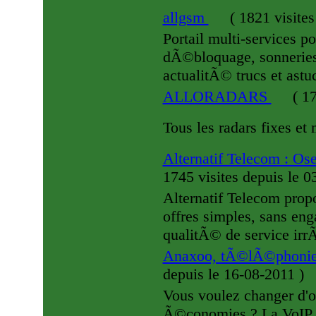
allgsm
(
1821 visite
Portail multi-services 
dÃ©bloquage, sonneries
actualitÃ© trucs et astu
ALLORADARS
(
17
Tous les radars fixes et
Alternatif Telecom : O
1745 visites
depuis le 
Alternatif Telecom prop
offres simples, sans e
qualitÃ© de service irr
Anaxoo, tÃ©lÃ©phonie 
depuis le 16-08-2011
)
Vous voulez changer d'
Ã©conomies ? La VoIP (