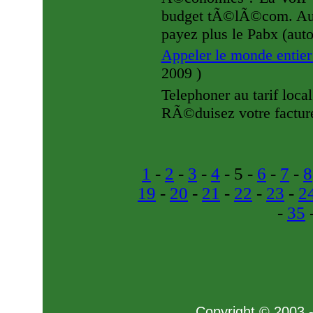
budget tÃ©lÃ©com. Au n
payez plus le Pabx (aut
Appeler le monde entie
2009
)
Telephoner au tarif loca
RÃ©duisez votre factu
1
-
2
-
3
-
4
- 5 -
6
-
7
-
8
19
-
20
-
21
-
22
-
23
-
2
-
35
Copyright © 2003 