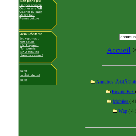
Bon plans jeu
Gagner console
Gagner une WII
Gagner du cach
Maillot foot
Permis voiture
Jeux-DÃ©tente
jeux-gromago
film adulte
Clic Gagnant
Accueil
Ton permis
En 2 minutes
Tune ta caisse !
sexe
vidÃ©o de cul
sexe
Annaires tÃ©lÃ©p
Envoie Fax
Mobiles
( 4
Wap
( 4 