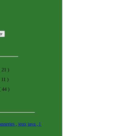
( 21 )
 11 )
( 44 )
nneries , jeux java , l