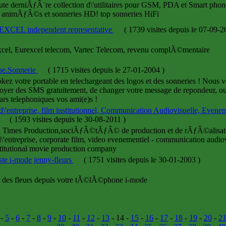
ute derniÃƒÂ¨re collection d\'utilitaires pour GSM, PDA et Smart phon
 animÃƒÂ©s et sonneries HD! top sonneries HiFi
XCEL independent representative
(
1739 visites
depuis le 07-09-
cel, Eurexcel telecom, Vartec Telecom, revenu complÃ©mentaire
pe.Sonnerie
(
1715 visites
depuis le 27-01-2004
)
kez votre portable en telechargeant des logos et des sonneries ! Nous
oyer des SMS gratuitement, de changer votre message de repondeur, ou 
ars telephoniques vos ami(e)s !
d\'entreprise, film institutionnel, Communication Audiovisuelle, Evene
(
1593 visites
depuis le 30-08-2011
)
Times Production,sociÃƒÂ©tÃƒÂ© de production et de rÃƒÂ©alisation 
d\'entreprise, corporate film, video evenementiel - communication audio
titutional movie production company
iste i-mode jenny-fleurs
(
1751 visites
depuis le 30-01-2003
)
r des fleurs depuis votre tÃ©lÃ©phone i-mode
-
5
-
6
-
7
-
8
-
9
-
10
-
11
-
12
-
13
- 14 -
15
-
16
-
17
-
18
-
19
-
20
-
2