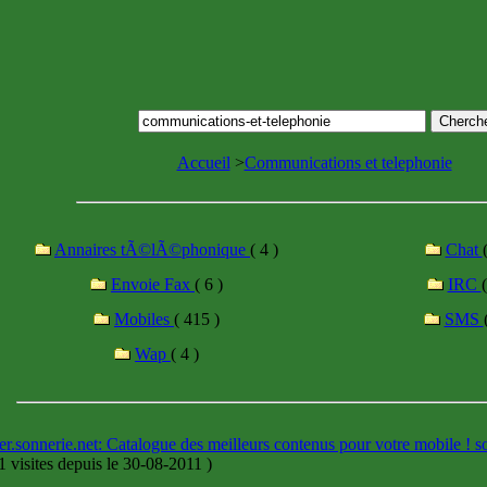
Accueil
>
Communications et telephonie
Annaires tÃ©lÃ©phonique
( 4 )
Chat
Envoie Fax
( 6 )
IRC
(
Mobiles
( 415 )
SMS
Wap
( 4 )
er.sonnerie.net: Catalogue des meilleurs contenus pour votre mobile ! so
 visites
depuis le 30-08-2011
)