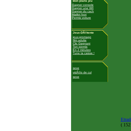
Bon plans jeu
Gagner console
Gagner une WII
Gagner du cach
Maillot foot
Permis voiture
Jeux-DÃ©tente
jeux-gromago
film adulte
Clic Gagnant
Ton permis
En 2 minutes
Tune ta caisse !
sexe
vidÃ©o de cul
sexe
Etrad
(
1521