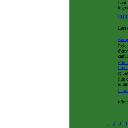
La to
logos
EURE
Eurex
Euro
Reloo
d'env
canul
Film 
Prod
Good 
film 
& ins
fleur
offre
1
-
2
-
3
-
4