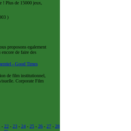
e ! Plus de 15000 jeux,
2003
)
 vous proposons egalement
encore de faire des
mentiel - Good Times
de film institutionnel,
visuelle. Corporate Film
1
-
22
-
23
-
24
-
25
-
26
-
27
-
28