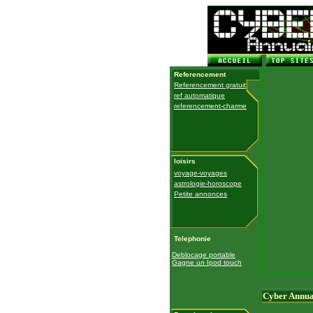
Referencement
Referencement gratuit
ref automatique
referencement-charme
loisirs
voyage-voyages
astrologie-horoscope
Petite annonces
Telephonie
Deblocage portable
Gagne un Ipod touch
Cyber Annua