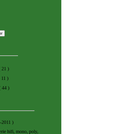
( 21 )
 11 )
( 44 )
4-2011
)
rie hifi, mono, poly,