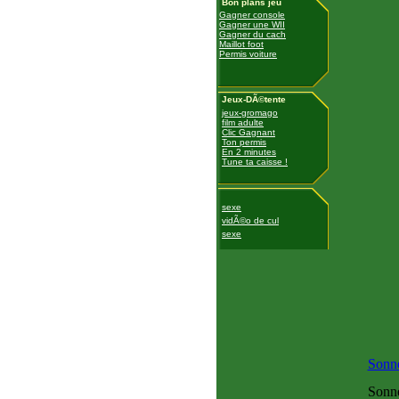
Bon plans jeu
Gagner console
Gagner une WII
Gagner du cach
Maillot foot
Permis voiture
Jeux-DÃ©tente
jeux-gromago
film adulte
Clic Gagnant
Ton permis
En 2 minutes
Tune ta caisse !
sexe
vidÃ©o de cul
sexe
Sonne
Sonne