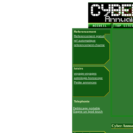
Referencement
Referencement gratuit
ref automatique
referencement-charme
loisirs
voyage-voyages
astrologie-horoscope
Petite annonces
Telephonie
Deblocage portable
Gagne un Ipod touch
Cyber Annua