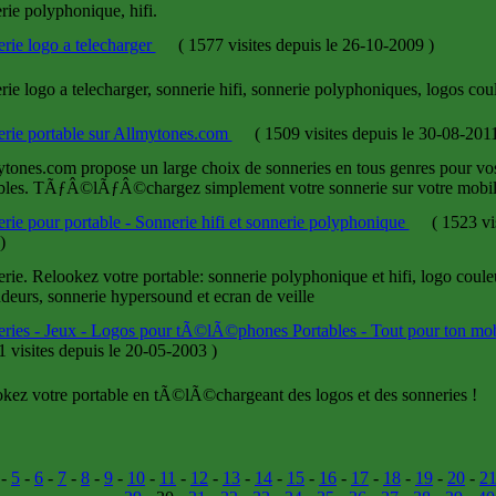
rie polyphonique, hifi.
rie logo a telecharger
(
1577 visites
depuis le 26-10-2009
)
rie logo a telecharger, sonnerie hifi, sonnerie polyphoniques, logos cou
rie portable sur Allmytones.com
(
1509 visites
depuis le 30-08-201
tones.com propose un large choix de sonneries en tous genres pou
bles. TÃƒÂ©lÃƒÂ©chargez simplement votre sonnerie sur votre mobil
rie pour portable - Sonnerie hifi et sonnerie polyphonique
(
1523 vi
)
rie. Relookez votre portable: sonnerie polyphonique et hifi, logo couleu
deurs, sonnerie hypersound et ecran de veille
ries - Jeux - Logos pour tÃ©lÃ©phones Portables - Tout pour ton mo
 visites
depuis le 20-05-2003
)
kez votre portable en tÃ©lÃ©chargeant des logos et des sonneries !
-
5
-
6
-
7
-
8
-
9
-
10
-
11
-
12
-
13
-
14
-
15
-
16
-
17
-
18
-
19
-
20
-
2