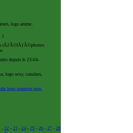
leurs, logo anime.
1
)
r vos tÃƒÂ©lÃƒÂ©phones
e.
sites
depuis le 23-04-
r, logo sexy, canulars,
bile logo sonnerie gsm
1
-
22
-
23
-
24
-
25
-
26
-
27
-
28