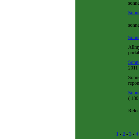
sonne
Sonne
sonne
Sonne
Allmy
porta
Sonne
2011
Sonne
repon
Sonne
(
1801
Reloo
1
-
2
-
3
-
4