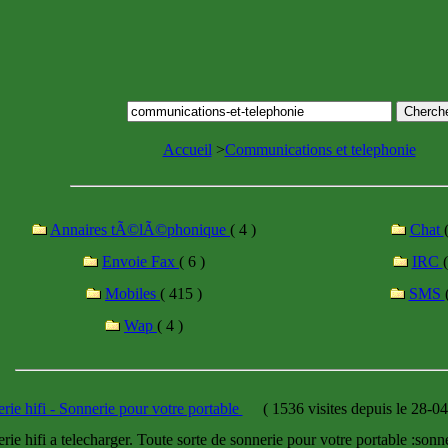
Accueil
>
Communications et telephonie
Annaires tÃ©lÃ©phonique
( 4 )
Chat
Envoie Fax
( 6 )
IRC
(
Mobiles
( 415 )
SMS
Wap
( 4 )
rie hifi - Sonnerie pour votre portable
(
1536 visites
depuis le 28-0
rie hifi a telecharger. Toute sorte de sonnerie pour votre portable :sonne