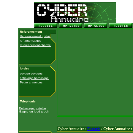
Referencement
Referencement gratuit
ref automatique
referencement-charme
loisirs
voyage-voyages
astrologie-horoscope
Petite annonces
Telephonie
Deblocage portable
Gagne un Ipod touch
Cyber Annuaire :
Favoris
/ Cyber Annuaire :