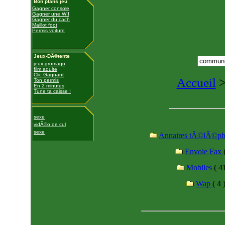
Bon plans jeu
Gagner console
Gagner une WII
Gagner du cach
Maillot foot
Permis voiture
Jeux-DÃ©tente
jeux-gromago
film adulte
Clic Gagnant
Accueil
Ton permis
En 2 minutes
Tune ta caisse !
sexe
vidÃ©o de cul
sexe
Annaires tÃ©lÃ©p
Envoie Fax
Mobiles
( 4
Wap
( 4 