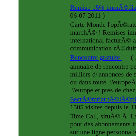
Remise 15% immÃ©diat
06-07-2011
)
Carte Monde l'opÃ©rat
marchÃ© ! Remises imm
international facturÃ© 
communication rÃ©duit
Rencontre gratuite
(
1
annuaire de rencontre po
milliers d\'annonces de 
ou dans toute l\'europe
l\'europe et pres de chez
SecrÃ©tariat tÃ©lÃ©ph
1505 visites
depuis le 
Time Call, situÃ© Ã Lan
pour des abonnements in
sur une ligne personnal