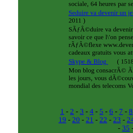
sociale, 64 heures par s
Seduire va devenir un je
2011
)
SÃƒÂ©duire va devenir u
savoir ce que l\'on pen
rÃƒÂ©flexe www.devene
cadeaux gratuits vous at
Skype & Blog
(
1518
Mon blog consacrÃ© Ã 
les jours, vous dÃ©couv
mondial des telecoms V
1
-
2
-
3
-
4
-
5
-
6
-
7
-
8
19
-
20
-
21
-
22
-
23
-
2
-
35