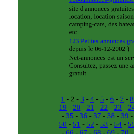
site d'annonces gratuite
location, location saiso
camping-cars, des batea
etc
123 Petites annonces gr
depuis le 06-12-2002
)
Net-annonces est un serv
Consultez, passez une a
gratuit
1
- 2 -
3
-
4
-
5
-
6
-
7
-
8
19
-
20
-
21
-
22
-
23
-
2
-
35
-
36
-
37
-
38
-
39
50
-
51
-
52
-
53
-
54
-
5
-
66
-
67
-
68
-
69
-
70