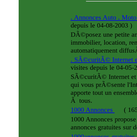
. Annonces Auto . Moto
depuis le 04-08-2003
)
DÃ©posez une petite ann
immobilier, location, re
automatiquement diffusÃ
. SÃ©curitÃ© Internet e
visites
depuis le 04-05-
SÃ©curitÃ© Internet et 
qui vous prÃ©sente l'Inte
apporte tout un ensembl
Ã tous.
1000 Annonces
(
165
1000 Annonces propose d
annonces gratuites sur 
1000annonces-gratuite