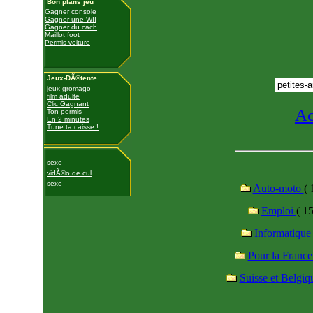
Bon plans jeu
Gagner console
Gagner une WII
Gagner du cach
Maillot foot
Permis voiture
Jeux-DÃ©tente
jeux-gromago
film adulte
Clic Gagnant
Ac
Ton permis
En 2 minutes
Tune ta caisse !
sexe
vidÃ©o de cul
sexe
Auto-moto
( 
Emploi
( 15
Informatiqu
Pour la Franc
Suisse et Belgi