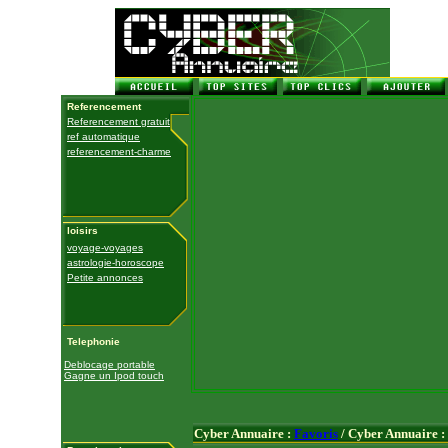
Referencement
Referencement gratuit
ref automatique
referencement-charme
loisirs
voyage-voyages
astrologie-horoscope
Petite annonces
Telephonie
Deblocage portable
Gagne un Ipod touch
Cyber Annuaire :
Favoris
/ Cyber Annuaire :