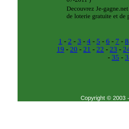
Decouvrez Je-gagne.net 
de loterie gratuite et de
1
-
2
-
3
-
4
-
5
-
6
-
7
-
8
19
-
20
-
21
-
22
-
23
-
2
-
35
-
3
Copyright © 2003 