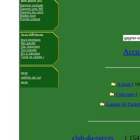
Bon plans jeu
Gagner console
Gagner une WII
Gagner du cach
Maillot foot
Permis voiture
Jeux-DÃ©tente
jeux-gromago
film adulte
Clic Gagnant
Accu
Ton permis
En 2 minutes
Tune ta caisse !
sexe
vidÃ©o de cul
sexe
Achats
( 18
Concours
( 
Gagner de l'arge
club-du-succes
(
1547