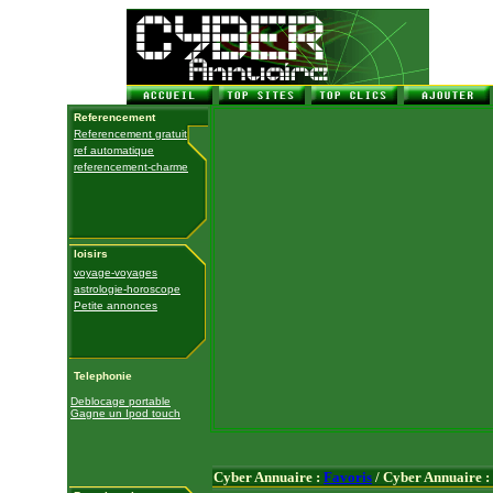
Referencement
Referencement gratuit
ref automatique
referencement-charme
loisirs
voyage-voyages
astrologie-horoscope
Petite annonces
Telephonie
Deblocage portable
Gagne un Ipod touch
Cyber Annuaire :
Favoris
/ Cyber Annuaire :