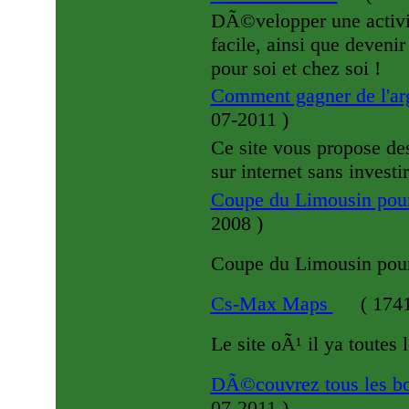
DÃ©velopper une activi
facile, ainsi que deveni
pour soi et chez soi !
Comment gagner de l'arg
07-2011
)
Ce site vous propose des
sur internet sans investi
Coupe du Limousin pou
2008
)
Coupe du Limousin pour
Cs-Max Maps
(
1741
Le site oÃ¹ il ya toute
DÃ©couvrez tous les bo
07-2011
)